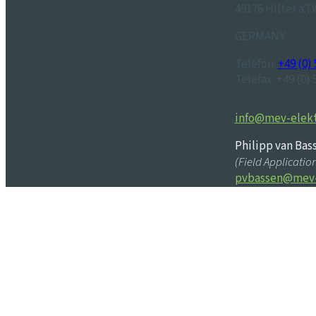
49176 Hilter a.T.
GERMANY
Telefon:
+49 (0) 
Telefax: +49 (0) 
info@mev-elek
Philipp van Bas
(Field Applicatio
pvbassen@mev-