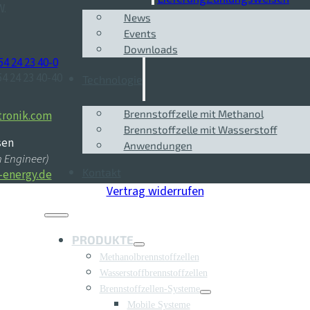
W.
News
Events
Downloads
54 24 23 40-0
54 24 23 40-40
Technologie
Brennstoffzelle mit Methanol
tronik.com
Brennstoffzelle mit Wasserstoff
sen
Anwendungen
n Engineer)
Kontakt
energy.de
Vertrag widerrufen
PRODUKTE
Methanolbrennstoffzellen
Wasserstoffbrennstoffzellen
Brennstoffzellen-Systeme
Mobile Systeme