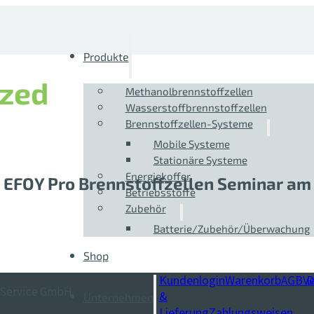
Produkte
ized
Methanolbrennstoffzellen
Wasserstoffbrennstoffzellen
Brennstoffzellen-Systeme
Mobile Systeme
Stationäre Systeme
Energiekoffer
 EFOY Pro Brennstoffzellen Seminar am 
Betriebsstoffe
Zubehör
Batterie/Zubehör/Überwachung
Shop
Kundenlogin
Warenkorb
AGB
V
D
 Service GmbH
&
Unternehmen
Lieferung
Zahlungsweisen